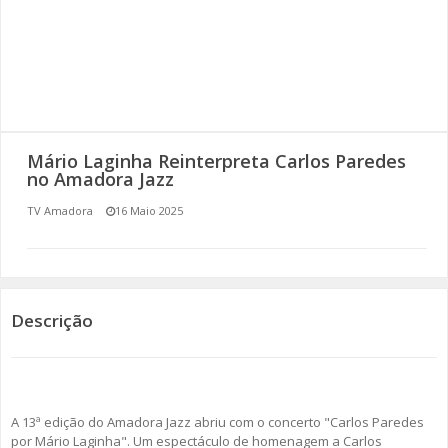
SOMOS TODOS EUROPEUS
ENCONTROS IMAGINÁRIOS
AMADORA LIGA À RESILIÊNCIA
Mário Laginha Reinterpreta Carlos Paredes
VEMOS OUVIMOS E LEMOS
no Amadora Jazz
TV Amadora
16 Maio 2025
(RE) PENSAMENTOS
ECOMOVE-TE
HISTÓRIAS DE ABRIL
Descrição
A 13ª edição do Amadora Jazz abriu com o concerto "Carlos Paredes
por Mário Laginha". Um espectáculo de homenagem a Carlos