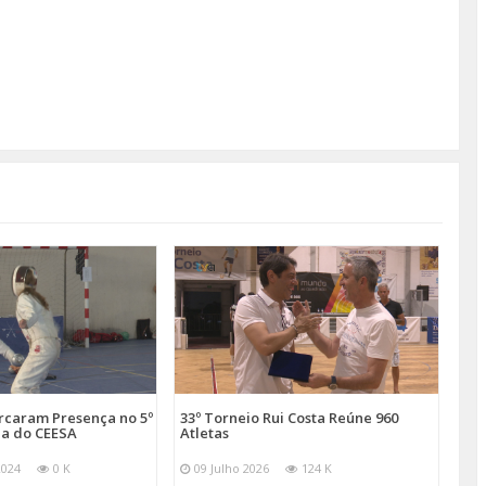
arcaram Presença no 5º
33º Torneio Rui Costa Reúne 960
a do CEESA
Atletas
2024
0 K
09 Julho 2026
124 K