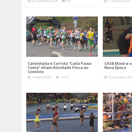
04 Outubro 2024
0 K
17 Junho 2025
Caminhada e Corrida “Cada Passo
CASB Mostra-s
Conta” Aliam Atividade Física ao
Nova Época
Convívio
17 Abril 2026
131 K
15 Outubro 20