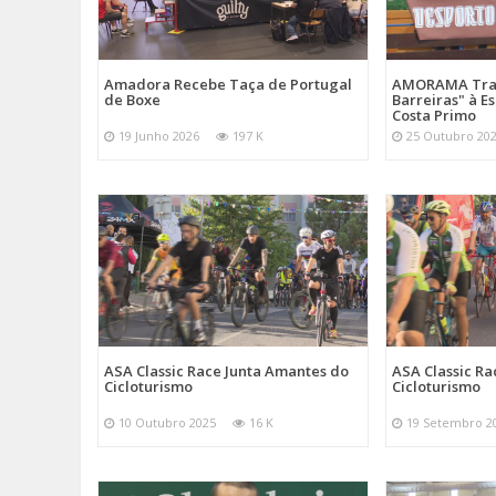
Amadora Recebe Taça de Portugal
AMORAMA Traz
de Boxe
Barreiras" à E
Costa Primo
19 Junho 2026
197 K
25 Outubro 20
ASA Classic Race Junta Amantes do
ASA Classic R
Cicloturismo
Cicloturismo
10 Outubro 2025
16 K
19 Setembro 2