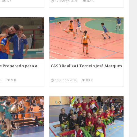
6 K
17 Março 2026
82 K
e Preparado para a
CASB Realiza I Torneio José Marques
25
9 K
16 Junho 2026
80 K