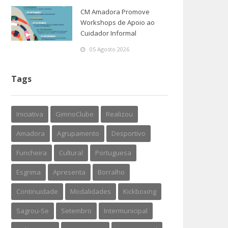
CM Amadora Promove
Workshops de Apoio ao
Cuidador Informal
05 Agosto 2026
Tags
Iniciativa
GimnoClube
Realizou
Amadora
Agrupamento
Desportivo
Funcheira
Cultural
Portuguesa
Esgrima
Apresenta
Borralho
Continuidade
Modalidades
Kickboxing
Sagrou-Se
Setembro
Intermunicipal