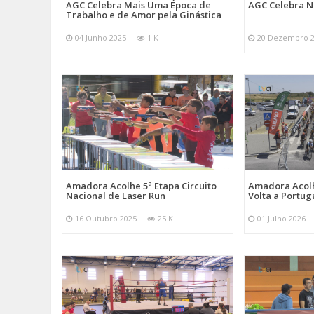
AGC Celebra Mais Uma Época de
AGC Celebra N
Trabalho e de Amor pela Ginástica
04 Junho 2025
1 K
20 Dezembro 
Amadora Acolhe 5ª Etapa Circuito
Amadora Acolh
Nacional de Laser Run
Volta a Portug
16 Outubro 2025
25 K
01 Julho 2026