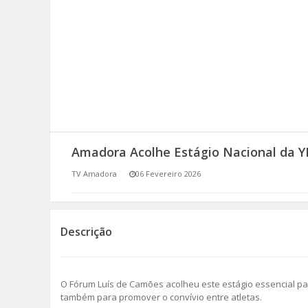
SOMOS TODOS EUROPEUS
ENCONTROS IMAGINÁRIOS
AMADORA LIGA À RESILIÊNCIA
VEMOS OUVIMOS E LEMOS
Amadora Acolhe Estágio Nacional da 
(RE) PENSAMENTOS
TV Amadora
06 Fevereiro 2026
ECOMOVE-TE
HISTÓRIAS DE ABRIL
Descrição
O Fórum Luís de Camões acolheu este estágio essencial pa
também para promover o convívio entre atletas.