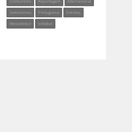
Cicloturismo
Reportagem
Internacional
Seleccionou
Portuguesa
Estrelas
Minivoleibol
Voleibol