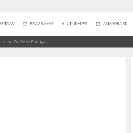
OTÍCIAS
PROGRAMAS
UTILIDADES
AMADORA BD
acional Da YMAA Portugal