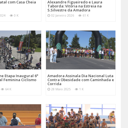
atal com Casa Cheia
Alexandre Figueiredo e Laura
Taborda: Vitória na Estreia na
S.Silvestre da Amadora
2024
0 K
02 Janeiro 2026
61 K
e Etapa Inaugural 6ª
Amadora Assinala Dia Nacional Luta
al Feminina Ciclismo
Contra Obesidade com Caminhada e
Corrida
64 K
28 Maio 2025
1 K