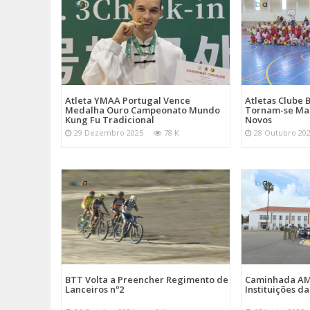
Atletas Clube 
Atleta YMAA Portugal Vence
Tornam-se Mad
Medalha Ouro Campeonato Mundo
Novos
Kung Fu Tradicional
28 Outubro 20
29 Dezembro 2025
78 K
BTT Volta a Preencher Regimento de
Caminhada A
Lanceiros nº2
Instituições d