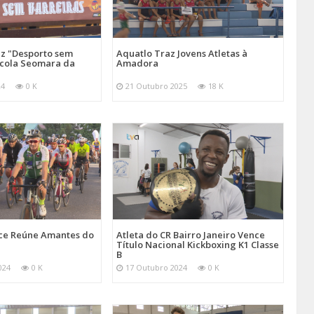
 "Desporto sem
Aquatlo Traz Jovens Atletas à
scola Seomara da
Amadora
24
0 K
21 Outubro 2025
18 K
ace Reúne Amantes do
Atleta do CR Bairro Janeiro Vence
Título Nacional Kickboxing K1 Classe
B
024
0 K
17 Outubro 2024
0 K