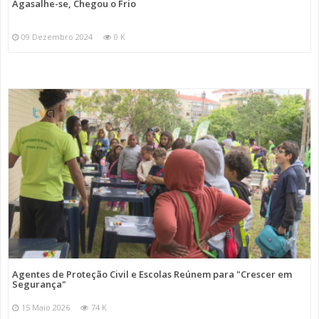
Agasalhe-se, Chegou o Frio
09 Dezembro 2024
0 K
Agentes de Proteção Civil e Escolas Reúnem para "Crescer em
Segurança"
15 Maio 2026
74 K