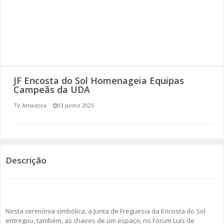
SOMOS TODOS EUROPEUS
ENCONTROS IMAGINÁRIOS
AMADORA LIGA À RESILIÊNCIA
JF Encosta do Sol Homenageia Equipas
VEMOS OUVIMOS E LEMOS
Campeãs da UDA
TV Amadora
13 Junho 2025
(RE) PENSAMENTOS
ECOMOVE-TE
HISTÓRIAS DE ABRIL
Descrição
Nesta cerimónia simbólica, a Junta de Freguesia da Encosta do Sol
entregou, também, as chaves de um espaço, no Fórum Luís de