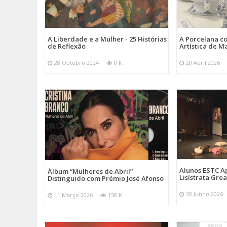
A Liberdade e a Mulher - 25 Histórias
A Porcelana c
de Reflexão
Artística de M
28 Outubro 2024
0 K
20 Abril 2026
Alunos ESTC 
Álbum “Mulheres de Abril”
Lisístrata Gre
Distinguido com Prémio José Afonso
30 Junho 2026
11 Março 2026
158 K