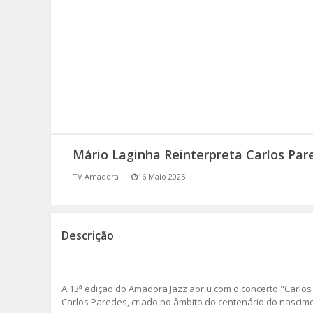
SOMOS TODOS EUROPEUS
ENCONTROS IMAGINÁRIOS
AMADORA LIGA À RESILIÊNCIA
VEMOS OUVIMOS E LEMOS
Mário Laginha Reinterpreta Carlos Pa
(RE) PENSAMENTOS
TV Amadora
16 Maio 2025
ECOMOVE-TE
HISTÓRIAS DE ABRIL
Descrição
A 13ª edição do Amadora Jazz abriu com o concerto "Carl
Carlos Paredes, criado no âmbito do centenário do nascime