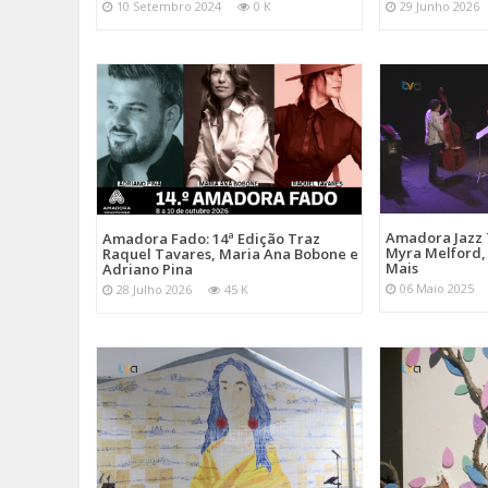
10 Setembro 2024
0 K
29 Junho 2026
Amadora Jazz 
Amadora Fado: 14ª Edição Traz
Myra Melford, 
Raquel Tavares, Maria Ana Bobone e
Mais
Adriano Pina
06 Maio 2025
28 Julho 2026
45 K