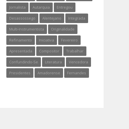
Jornalista
Autarquia
Entregou
Desassossego
Alentejano
Integrada
Multi-Instrumentista
Originalidade
Refinamento
Iniciativa
Fevereiro
Apresentada
Compositor
Trabalhar
Confundindo-Se
Literatura
Vencedora
Presidentes
Amadorense
Fernandes