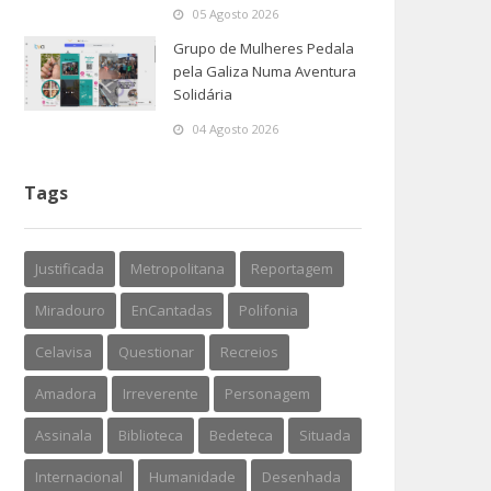
05 Agosto 2026
Grupo de Mulheres Pedala
pela Galiza Numa Aventura
Solidária
04 Agosto 2026
Tags
Justificada
Metropolitana
Reportagem
Miradouro
EnCantadas
Polifonia
Celavisa
Questionar
Recreios
Amadora
Irreverente
Personagem
Assinala
Biblioteca
Bedeteca
Situada
Internacional
Humanidade
Desenhada