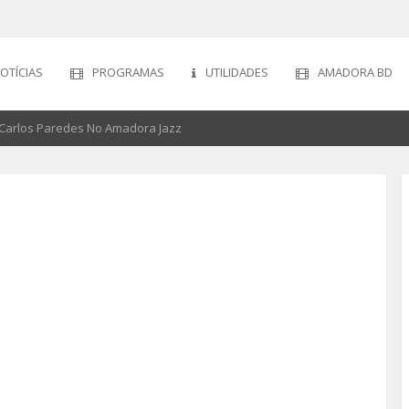
OTÍCIAS
PROGRAMAS
UTILIDADES
AMADORA BD
 Carlos Paredes No Amadora Jazz