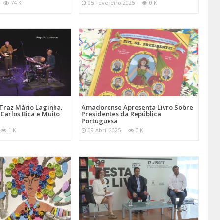
74 K
05 Fevereiro 2025
0 K
Traz Mário Laginha,
Amadorense Apresenta Livro Sobre
Carlos Bica e Muito
Presidentes da República
Portuguesa
1 K
09 Abril 2025
0 K