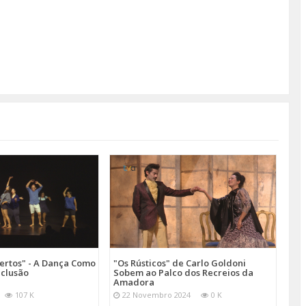
ertos" - A Dança Como
"Os Rústicos" de Carlo Goldoni
nclusão
Sobem ao Palco dos Recreios da
Amadora
107 K
22 Novembro 2024
0 K