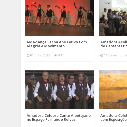
AMAdança Fecha Ano Letivo Com
Amadora Acolh
Alegria e Movimento
de Cantares Po
01 Julho 2025
4 K
11 Dezembro 
Amadora Celebra Cante Alentejano
Amadora Celeb
no Espaço Fernando Relvas
com Exposiçõe