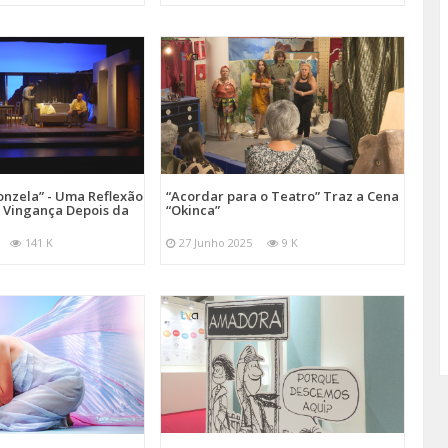
onzela” - Uma Reflexão
“Acordar para o Teatro” Traz a Cena
e Vingança Depois da
“Okinca”
141 K
27 Junho 2025
9 K