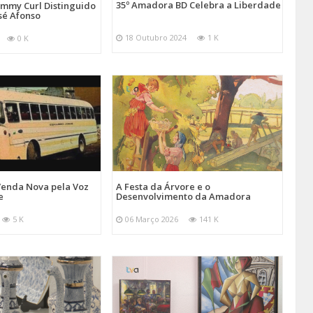
35º Amadora BD Celebra a Liberdade
emmy Curl Distinguido
sé Afonso
18 Outubro 2024
1 K
0 K
Venda Nova pela Voz
A Festa da Árvore e o
e
Desenvolvimento da Amadora
5 K
06 Março 2026
141 K