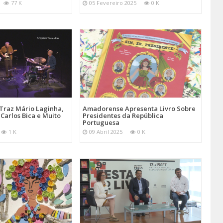
77 K
05 Fevereiro 2025
0 K
Traz Mário Laginha,
Amadorense Apresenta Livro Sobre
Carlos Bica e Muito
Presidentes da República
Portuguesa
1 K
09 Abril 2025
0 K