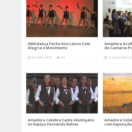
AMAdança Fecha Ano Letivo Com
Amadora Acolh
Alegria e Movimento
de Cantares Po
01 Julho 2025
4 K
11 Dezembro 
Amadora Celebra Cante Alentejano
Amadora Celeb
no Espaço Fernando Relvas
com Exposiçõe