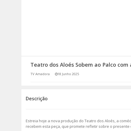
SOMOS TODOS EUROPEUS
ENCONTROS IMAGINÁRIOS
AMADORA LIGA À RESILIÊNCIA
VEMOS OUVIMOS E LEMOS
Teatro dos Aloés Sobem ao Palco com 
(RE) PENSAMENTOS
TV Amadora
18 Junho 2025
ECOMOVE-TE
HISTÓRIAS DE ABRIL
Descrição
Estreia hoje a nova produção do Teatro dos Aloés, a comé
recebem esta peça, que promete refletir sobre o presente 