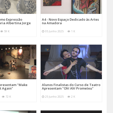
omo Expressão
A4 - Novo Espaço Dedicado às Artes
aria Albertina Jorge
na Amadora
59 K
05 Junho 2025
1 K
Apresentam "Make
Alunos Finalistas do Curso de Teatro
at Again"
Apresentam "Oh! Ah! Prometeu"
72 K
25 Junho 2025
2 K