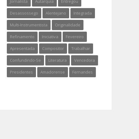
Jornalista
Autarquia
Entregou
Desassossego
Alentejano
Integrada
Multi-Instrumentista
Originalidade
Refinamento
Iniciativa
Fevereiro
Apresentada
Compositor
Trabalhar
Confundindo-Se
Literatura
Vencedora
Presidentes
Amadorense
Fernandes