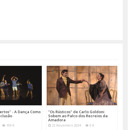
ertos" - A Dança Como
"Os Rústicos" de Carlo Goldoni
nclusão
Sobem ao Palco dos Recreios da
Amadora
109 K
22 Novembro 2024
0 K