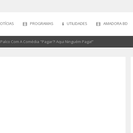
OTÍCIAS
PROGRAMAS
UTILIDADES
AMADORA BD
Palco Com A Comédia "Pagar?! Aqui Ninguém Paga!”