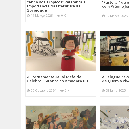
“Anna nos Trópicos” Relembra a
“Pastoral” de 
Importância da Literatura da
com Prémio Jo
Sociedade
19 Março 2025
0 K
17 Março 2025
A Eternamente Atual Mafalda
A Falagueira-
Celebrou 60 Anos no Amadora BD
de Quem a Viv
30 Outubro 2024
0 K
08 Julho 2025