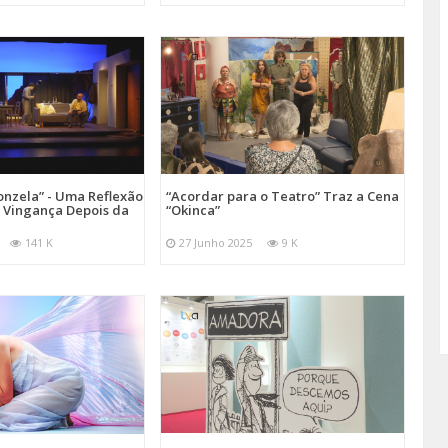
onzela” - Uma Reflexão
“Acordar para o Teatro” Traz a Cena
e Vingança Depois da
“Okinca”
141 K
27 Junho 2025
9 K