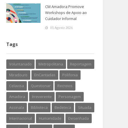
CM Amadora Promove
Workshops de Apoio ao
Cuidador Informal
05 Agosto 2026
Tags
Voluntariado
Metropolitana
Reportagem
Miradouro
EnCantadas
Polifonia
Celavisa
Questionar
Recreios
Amadora
Irreverente
Personagem
Assinala
Biblioteca
Bedeteca
Situada
Internacional
Humanidade
Desenhada