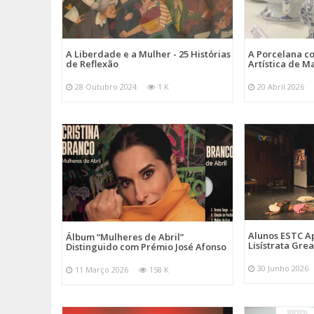
A Liberdade e a Mulher - 25 Histórias
A Porcelana c
de Reflexão
Artística de M
28 Outubro 2024
1 K
20 Abril 2026
Alunos ESTC 
Álbum “Mulheres de Abril”
Lisístrata Gre
Distinguido com Prémio José Afonso
30 Junho 2026
11 Março 2026
158 K