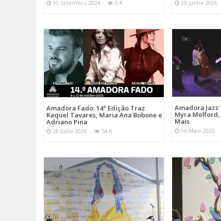
10 Setembro 2024
0 K
29 Junho 2026
Amadora Jazz 
Amadora Fado: 14ª Edição Traz
Myra Melford, 
Raquel Tavares, Maria Ana Bobone e
Mais
Adriano Pina
06 Maio 2025
28 Julho 2026
54 K