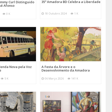
35º Amadora BD Celebra a Liberdade
emmy Curl Distinguido
sé Afonso
18 Outubro 2024
1 K
0 K
Venda Nova pela Voz
A Festa da Árvore e o
e
Desenvolvimento da Amadora
5 K
06 Março 2026
141 K